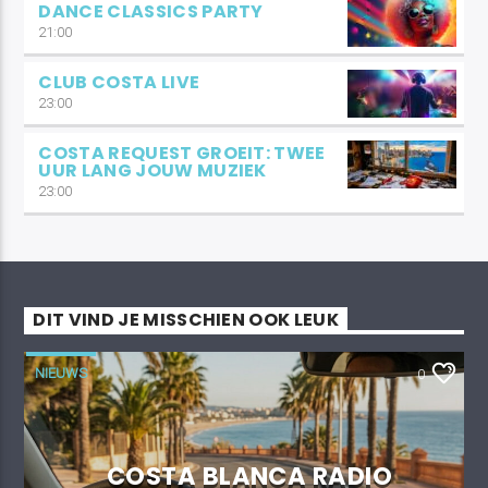
DANCE CLASSICS PARTY
21:00
CLUB COSTA LIVE
23:00
COSTA REQUEST GROEIT: TWEE
UUR LANG JOUW MUZIEK
23:00
DIT VIND JE MISSCHIEN OOK LEUK
NIEUWS
0
COSTA BLANCA RADIO