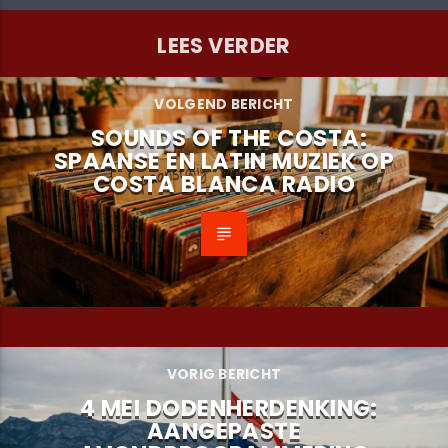
LEES VERDER
VOLGEND BERICHT
SOUNDS OF THE COSTA:
SPAANSE EN LATIN MUZIEK OP
COSTA BLANCA RADIO
VORIG BERICHT
4 MEI DODENHERDENKING:
AANGEPASTE