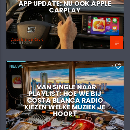
APP UPDATE: NU OOK APPLE
CARPLAY
Costa Blanca Radio
24 JULI 2026
NIEUWS
2
VAN SINGLE NAAR
PLAYLIST: HOE WE BIJ
COSTA BLANCA RADIO
KIEZEN WELKE MUZIEK JE
HOORT