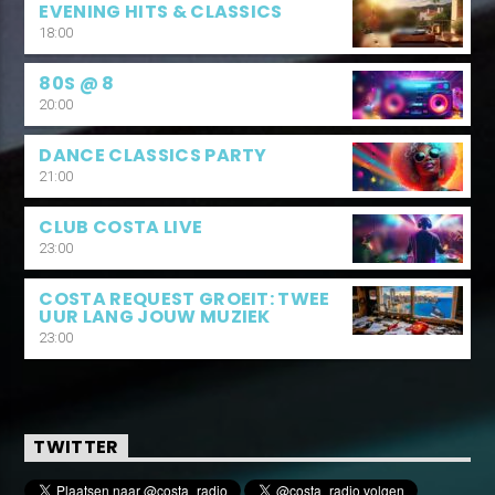
EVENING HITS & CLASSICS
18:00
80S @ 8
20:00
DANCE CLASSICS PARTY
21:00
CLUB COSTA LIVE
23:00
COSTA REQUEST GROEIT: TWEE
UUR LANG JOUW MUZIEK
23:00
TWITTER