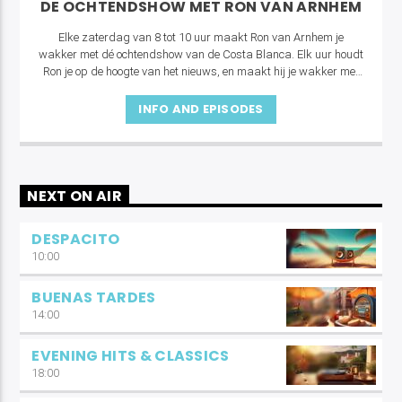
DE OCHTENDSHOW MET RON VAN ARNHEM
Elke zaterdag van 8 tot 10 uur maakt Ron van Arnhem je
wakker met dé ochtendshow van de Costa Blanca. Elk uur houdt
Ron je op de hoogte van het nieuws, en maakt hij je wakker met
boterhammen, koffie en de grootste hits en classics!
INFO AND EPISODES
NEXT ON AIR
DESPACITO
10:00
BUENAS TARDES
14:00
EVENING HITS & CLASSICS
18:00