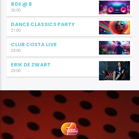
80S @ 8
20:00
DANCE CLASSICS PARTY
21:00
CLUB COSTA LIVE
23:00
ERIK DE ZWART
23:00