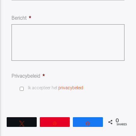
Bericht
*
Privacybeleid
*
Ik accepteer het
privacybeleid
0
Tweet
Pin
Share
SHARES