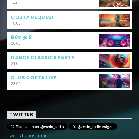
14:00
COSTA REQUEST
18:00
80S @ 8
20:00
DANCE CLASSICS PARTY
21:00
CLUB COSTA LIVE
23:00
TWITTER
Tweets by costa_radio