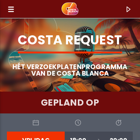
COSTA REQUEST
HÉT VERZOEKPLATENPROGRAMMA
VAN DE COSTA BLANCA
GEPLAND OP
HUIDIG NUMMER
TITEL
ARTIEST