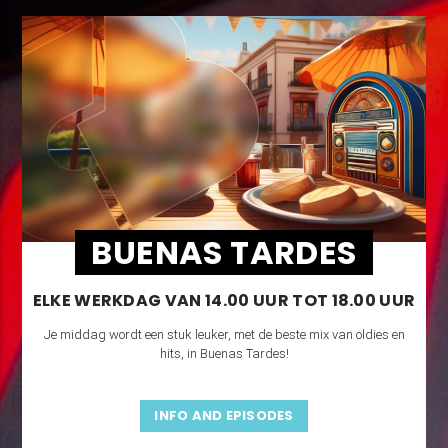
Privacybeleid
*
Ik accepteer het
privacybeleid
BUENAS TARDES
ELKE WERKDAG VAN 14.00 UUR TOT 18.00 UUR
Versturen
Je middag wordt een stuk leuker, met de beste mix van oldies en
hits, in Buenas Tardes!
0
Tweet
Pin
Share
SHARES
INFO AND EPISODES