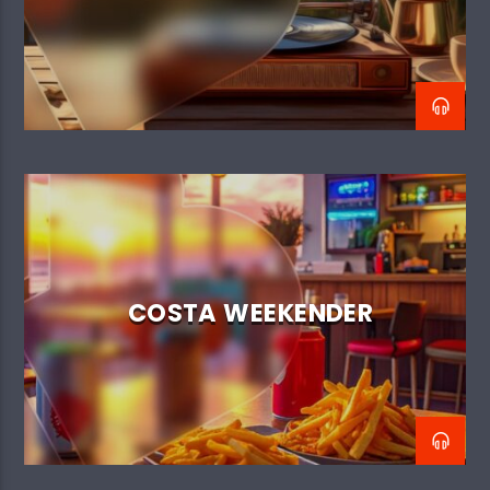
aan wilt vragen, voor wie, en wat het verhaal achter
deze plaat is.
Naam
*
COSTA WEEKENDER
Woonplaats
*