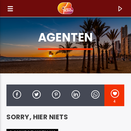
AGENTEN
4
HUIDIG NUMMER
SORRY, HIER NIETS
TITEL
ARTIEST