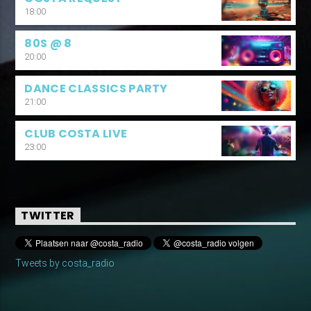
18:00
80S @ 8
20:00
DANCE CLASSICS PARTY
21:00
CLUB COSTA LIVE
23:00
TWITTER
Tweets by costa_radio