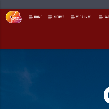
HOME
NIEUWS
WIE ZIJN WIJ
RA
HUIDIG NUMMER
TITEL
ARTIEST