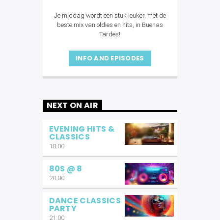
Je middag wordt een stuk leuker, met de
beste mix van oldies en hits, in Buenas
Tardes!
INFO AND EPISODES
NEXT ON AIR
EVENING HITS &
CLASSICS
18:00
80S @ 8
20:00
DANCE CLASSICS
PARTY
21:00