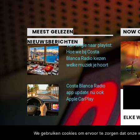
MEEST GELEZEN
NOW O
NIEUWSBERICHTEN
Van single naar playlist:
Hoe we bij Costa
Blanca Radio kiezen
welke muziek je hoort
Costa Blanca Radio
app update: nu ook
Apple CarPlay
ELKE 
We gebruiken cookies om ervoor te zorgen dat onze we
Je mid