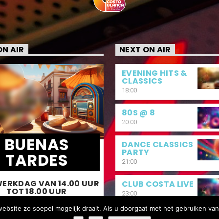
N AIR
NEXT ON AIR
EVENING HITS &
CLASSICS
18:00
80S @ 8
20:00
BUENAS
DANCE CLASSICS
PARTY
TARDES
21:00
WERKDAG VAN 14.00 UUR
CLUB COSTA LIVE
TOT 18.00 UUR
23:00
bsite zo soepel mogelijk draait. Als u doorgaat met het gebruiken van
dag wordt een stuk leuker, met de
CLUB COSTA LIVE