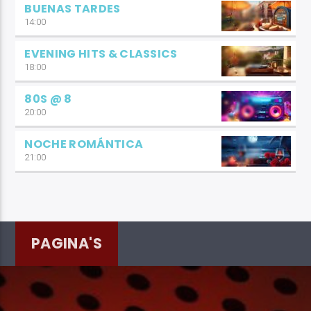
BUENAS TARDES
14:00
EVENING HITS & CLASSICS
18:00
80S @ 8
20:00
NOCHE ROMÁNTICA
21:00
PAGINA'S