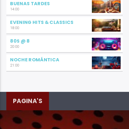
BUENAS TARDES
14:00
EVENING HITS & CLASSICS
18:00
80S @ 8
20:00
NOCHE ROMÁNTICA
21:00
PAGINA'S