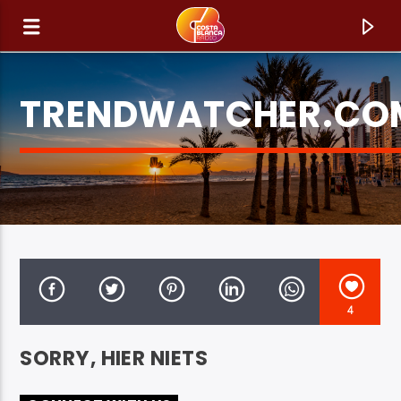
TRENDWATCHER.CO
4
HUIDIG NUMMER
SORRY, HIER NIETS
TITEL
ARTIEST