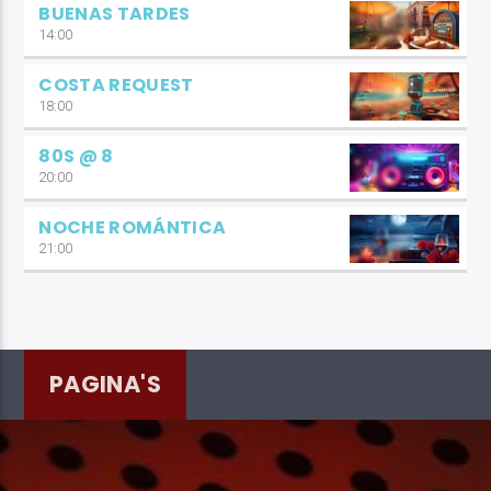
BUENAS TARDES
14:00
COSTA REQUEST
18:00
80S @ 8
20:00
NOCHE ROMÁNTICA
21:00
PAGINA'S