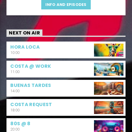
INFO AND EPISODES
NEXT ON AIR
HORA LOCA
10:00
COSTA @ WORK
11:00
BUENAS TARDES
14:00
COSTA REQUEST
18:00
80S @ 8
20:00