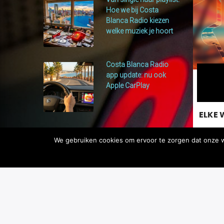
Hoe we bij Costa
Blanca Radio kiezen
welke muziek je hoort
Costa Blanca Radio
app update: nu ook
Apple CarPlay
ELKE 
We gebruiken cookies om ervoor te zorgen dat onze we
Elke 