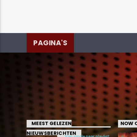
PAGINA'S
MEEST GELEZEN
NOW O
NIEUWSBERICHTEN
Van single naar playlist: