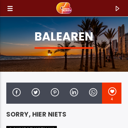
BALEAREN
4
HUIDIG NUMMER
SORRY, HIER NIETS
TITEL
ARTIEST