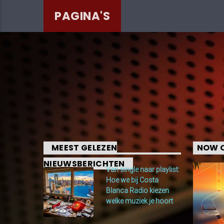
PAGINA'S
MEEST GELEZEN
NOW O
NIEUWSBERICHTEN
Van single naar playlist:
Hoe we bij Costa
Blanca Radio kiezen
welke muziek je hoort