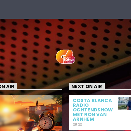
N AIR
NEXT ON AIR
COSTA BLANCA
RADIO
OCHTENDSHOW
MET RON VAN
ARNHEM
08:00