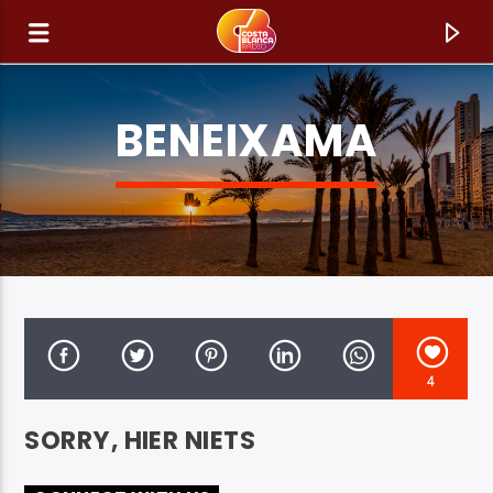
BENEIXAMA
4
HUIDIG NUMMER
SORRY, HIER NIETS
TITEL
ARTIEST