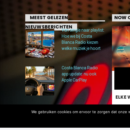
MEEST GELEZEN
NOW O
NIEUWSBERICHTEN
Van single naar playlist:
Hoe we bij Costa
Blanca Radio kiezen
welke muziek je hoort
Costa Blanca Radio
app update: nu ook
Apple CarPlay
ELKE 
We gebruiken cookies om ervoor te zorgen dat onze we
Elke 