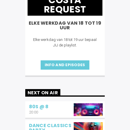
REQUEST
ELKE WERKDAG VAN 18 TOT 19
UUR
Elke werkdag van 18 tot 19 uur bepaal
JIJ de playlist.
INFO AND EPISODES
NEXT ON AIR
80S @ 8
20:00
DANCE CLASSICS