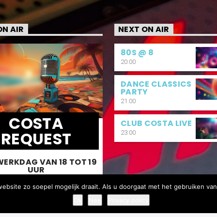
N AIR
NEXT ON AIR
80S @ 8
20:00
DANCE CLASSICS
PARTY
21:00
COSTA
CLUB COSTA LIVE
REQUEST
23:00
WERKDAG VAN 18 TOT 19
UUR
bsite zo soepel mogelijk draait. Als u doorgaat met het gebruiken van
werkdag van 18 tot 19 uur bepaal
JIJ de playlist.
Ok
Nee
Privacy policy