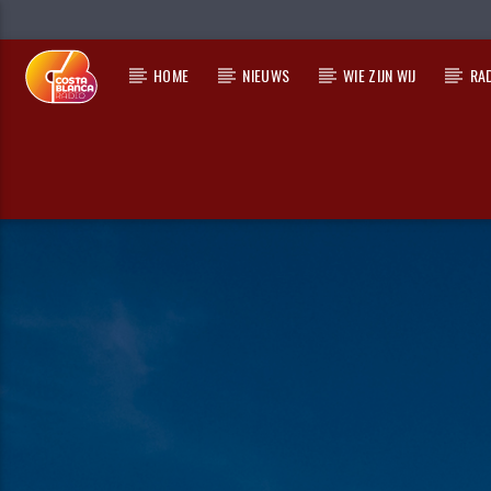
HOME
NIEUWS
WIE ZIJN WIJ
RA
HUIDIG NUMMER
TITEL
ARTIEST