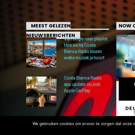
MEEST GELEZEN
NOW O
NIEUWSBERICHTEN
Van single naar playlist:
Hoe we bij Costa
Blanca Radio kiezen
welke muziek je hoort
Costa Blanca Radio
app update: nu ook
Apple CarPlay
DE 
We gebruiken cookies om ervoor te zorgen dat onze we
Je w