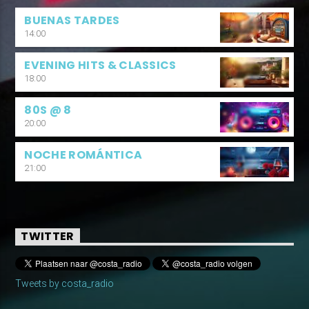
BUENAS TARDES
14:00
EVENING HITS & CLASSICS
18:00
80S @ 8
20:00
NOCHE ROMÁNTICA
21:00
TWITTER
Tweets by costa_radio