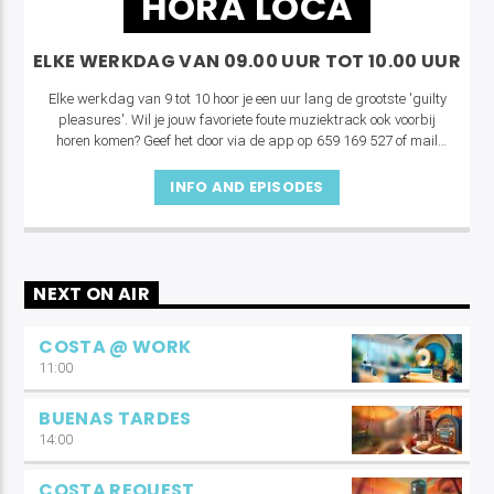
HORA LOCA
ELKE WERKDAG VAN 09.00 UUR TOT 10.00 UUR
Elke werkdag van 9 tot 10 hoor je een uur lang de grootste 'guilty
pleasures'. Wil je jouw favoriete foute muziektrack ook voorbij
horen komen? Geef het door via de app op 659 169 527 of mail
naar
studio@costablancaradio.nl
.
INFO AND EPISODES
NEXT ON AIR
COSTA @ WORK
11:00
BUENAS TARDES
14:00
COSTA REQUEST