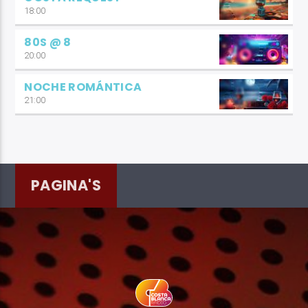
18:00
80S @ 8
20:00
NOCHE ROMÁNTICA
21:00
PAGINA'S