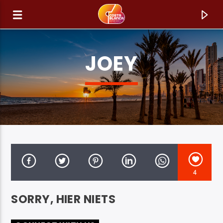
JOEY
4
HUIDIG NUMMER
SORRY, HIER NIETS
TITEL
ARTIEST