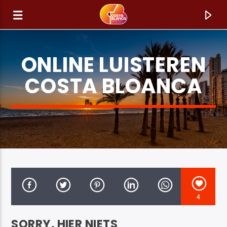
ONLINE LUISTEREN
COSTA BLOANCA
HUIDIG NUMMER
4
TITEL
ARTIEST
SORRY, HIER NIETS