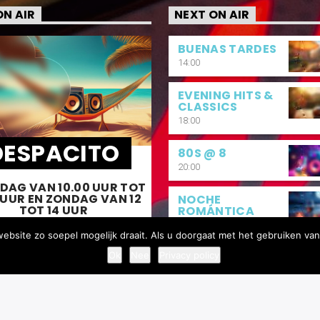
N AIR
NEXT ON AIR
BUENAS TARDES
14:00
EVENING HITS &
CLASSICS
18:00
DESPACITO
80S @ 8
20:00
DAG VAN 10.00 UUR TOT
 UUR EN ZONDAG VAN 12
NOCHE
TOT 14 UUR
ROMÁNTICA
21:00
bsite zo soepel mogelijk draait. Als u doorgaat met het gebruiken van
kend begint goed, met Despacito!
Ok
Nee
Privacy policy
INFO AND EPISODES