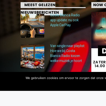
MEEST GELEZEN
NOW O
NIEUWSBERICHTEN
Costa Blanca Radio
app update: nu ook
Apple CarPlay
Van single naar playlist:
Hoe we bij Costa
Blanca Radio kiezen
welke muziek je hoort
ZATER
14.00
We gebruiken cookies om ervoor te zorgen dat onze we
Je wee