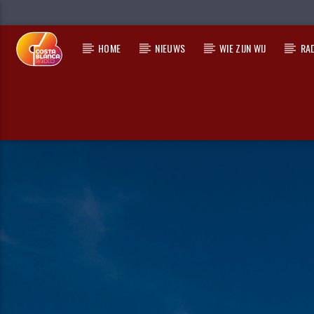
HOME
NIEUWS
WIE ZIJN WIJ
RA
HUIDIG NUMMER
TITEL
ARTIEST