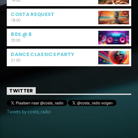
14:00
COSTA REQUEST
18:00
80S @ 8
20:00
DANCE CLASSICS PARTY
21:00
TWITTER
Tweets by costa_radio