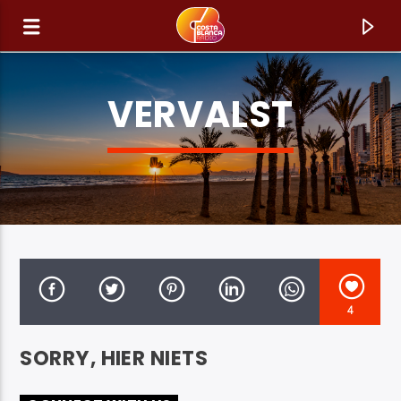
VERVALST
4
HUIDIG NUMMER
SORRY, HIER NIETS
TITEL
ARTIEST