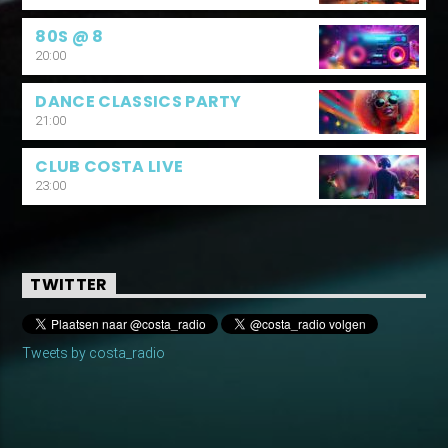
80S @ 8
20:00
DANCE CLASSICS PARTY
21:00
CLUB COSTA LIVE
23:00
TWITTER
Tweets by costa_radio