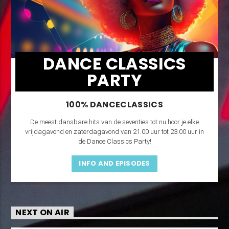
DANCE CLASSICS
PARTY
100% DANCECLASSICS
De meest dansbare hits van de seventies tot nu hoor je elke
vrijdagavond en zaterdagavond van 21.00 uur tot 23.00 uur in
de Dance Classics Party!
INFO AND EPISODES
NEXT ON AIR