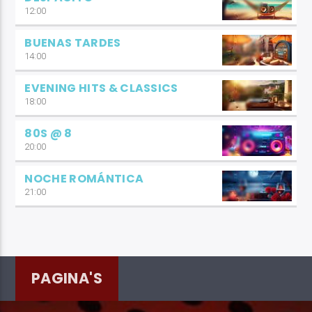
12:00
BUENAS TARDES
14:00
EVENING HITS & CLASSICS
18:00
80S @ 8
20:00
NOCHE ROMÁNTICA
21:00
PAGINA'S