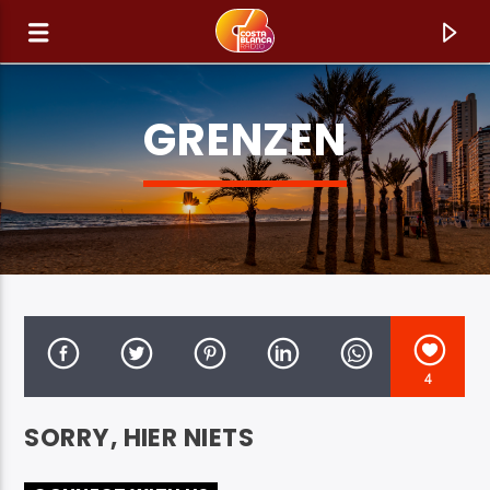
GRENZEN
4
HUIDIG NUMMER
SORRY, HIER NIETS
TITEL
ARTIEST