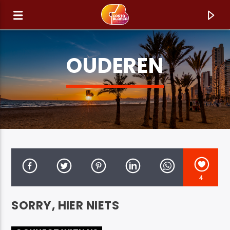
OUDEREN
4
HUIDIG NUMMER
SORRY, HIER NIETS
TITEL
ARTIEST