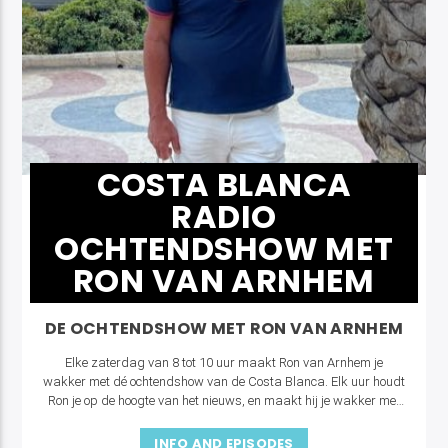
COSTA BLANCA
RADIO
OCHTENDSHOW MET
RON VAN ARNHEM
DE OCHTENDSHOW MET RON VAN ARNHEM
Elke zaterdag van 8 tot 10 uur maakt Ron van Arnhem je
wakker met dé ochtendshow van de Costa Blanca. Elk uur houdt
Ron je op de hoogte van het nieuws, en maakt hij je wakker met
boterhammen, koffie en de grootste hits en classics!
INFO AND EPISODES