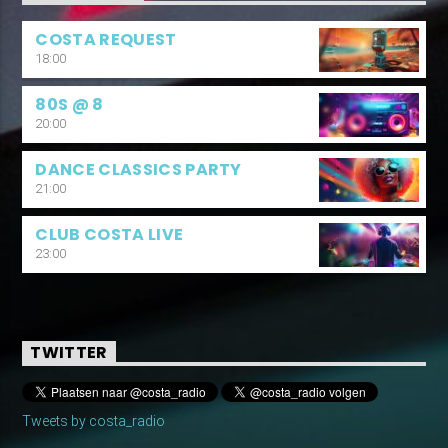
COSTA REQUEST
18:00
80S @ 8
20:00
DANCE CLASSICS PARTY
21:00
CLUB COSTA LIVE
23:00
TWITTER
Tweets by costa_radio