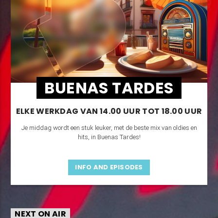
BUENAS TARDES
ELKE WERKDAG VAN 14.00 UUR TOT 18.00 UUR
Je middag wordt een stuk leuker, met de beste mix van oldies en
hits, in Buenas Tardes!
INFO AND EPISODES
NEXT ON AIR