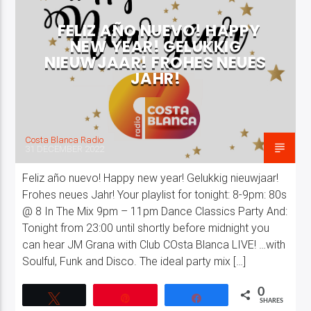
FELIZ AÑO NUEVO! HAPPY
NEW YEAR! GELUKKIG
NIEUWJAAR! FROHES NEUES
JAHR!
Costa Blanca Radio Live
Costa Blanca Radio
31 DECEMBER 2022
Feliz año nuevo! Happy new year! Gelukkig nieuwjaar!
Frohes neues Jahr! Your playlist for tonight: 8-9pm: 80s
@ 8 In The Mix 9pm – 11pm Dance Classics Party And:
Tonight from 23:00 until shortly before midnight you
can hear JM Grana with Club COsta Blanca LIVE! …with
Soulful, Funk and Disco. The ideal party mix […]
0
Tweet
Pin
Share
SHARES