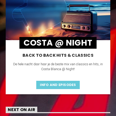
COSTA @ NIGHT
BACK TO BACK HITS & CLASSICS
De hele nacht door hoor je de beste mix van classics en hits, in
Costa Blanca @ Night!
INFO AND EPISODES
NEXT ON AIR