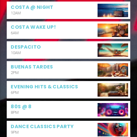
COSTA @ NIGHT
12AM
COSTA WAKE UP!
6AM
DESPACITO
10AM
BUENAS TARDES
2PM
EVENING HITS & CLASSICS
6PM
80S @ 8
8PM
DANCE CLASSICS PARTY
9PM