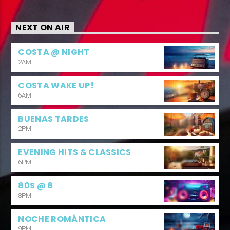
NEXT ON AIR
COSTA @ NIGHT
2AM
COSTA WAKE UP!
6AM
BUENAS TARDES
2PM
EVENING HITS & CLASSICS
6PM
80S @ 8
8PM
NOCHE ROMÁNTICA
9PM