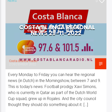
NEWS
0
COSTA BLANCA REGIONAL
NEWS 29-11-2022
Costa Blanca Radio Live
Costa Blanca Radio
2 DECEMBER 2022
Every Monday to Friday you can hear the regional
news (in Dutch) in the Morningshow, between 7 and 9.
This is today’s news: Football prodigy Xavi Simons,
who is currently in Qatar as part of the Dutch World
Cup squad, grew up in Rojales. And the city council
thought they should do something about it. […]