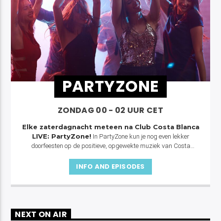
PARTYZONE
ZONDAG 00 - 02 UUR CET
Elke zaterdagnacht meteen na Club Costa Blanca
LIVE: PartyZone!
In PartyZone kun je nog even lekker
doorfeesten op de positieve, opgewekte muziek van Costa
Blanca Radio. Geniet maximaal van je (vrije) zaterdagavond
met PartyZone!
INFO AND EPISODES
NEXT ON AIR